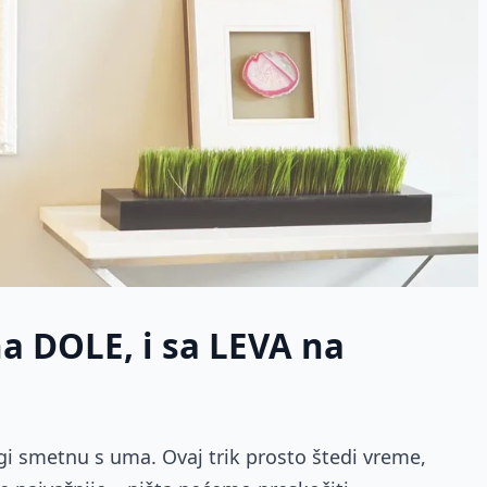
na DOLE, i sa LEVA na
gi smetnu s uma. Ovaj trik prosto štedi vreme,