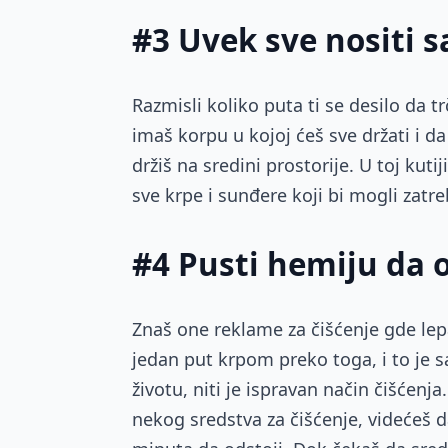
#3 Uvek sve nositi 
Razmisli koliko puta ti se desilo da tr
imaš korpu u kojoj ćeš sve držati i da
držiš na sredini prostorije. U toj kuti
sve krpe i sunđere koji bi mogli zatre
#4 Pusti hemiju da 
Znaš one reklame za čišćenje gde lep
jedan put krpom preko toga, i to je 
životu, niti je ispravan način čišćen
nekog sredstva za čišćenje, videćeš