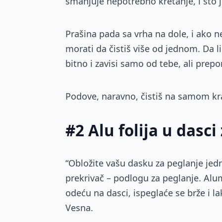
smanjuje nepotrebno kretanje, i što j
Prašina pada sa vrha na dole, i ako ne
morati da čistiš više od jednom. Da li 
bitno i zavisi samo od tebe, ali prepor
Podove, naravno, čistiš na samom kr
#2 Alu folija u dasci
“Obložite vašu dasku za peglanje jedn
prekrivač – podlogu za peglanje. Alum
odeću na dasci, ispeglaće se brže i l
Vesna.