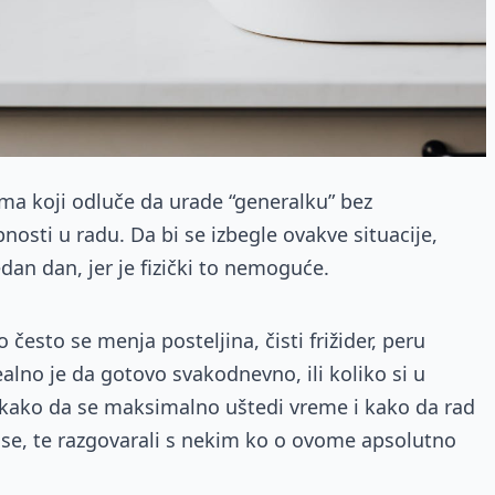
a koji odluče da urade “generalku” bez
osti u radu. Da bi se izbegle ovakve situacije,
edan dan, jer je fizički to nemoguće.
često se menja posteljina, čisti frižider, peru
ealno je da gotovo svakodnevno, ili koliko si u
 kako da se maksimalno uštedi vreme i kako da rad
 se, te razgovarali s nekim ko o ovome apsolutno