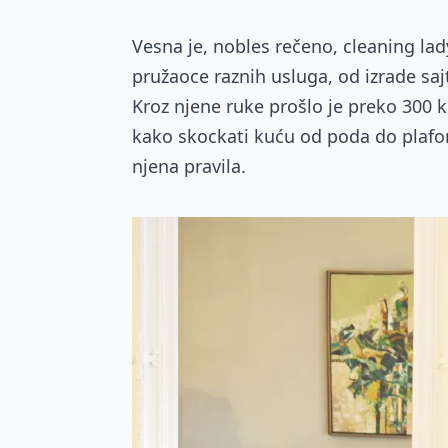
Vesna je, nobles rečeno, cleaning la
pružaoce raznih usluga, od izrade sa
Kroz njene ruke prošlo je preko 300 ku
kako skockati kuću od poda do plafo
njena pravila.