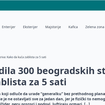
Enterijer
Eksterijer
Majstorije
Kafica
Zelena zona
iva: Kako da kuća zablista za 5 sati
edila 300 beogradskih s
lista za 5 sati
oji odluče da urade “generalku” bez prethodnog plana i
e je ne ostavljati sve za jedan dan, jer je fizički to n
ižider, peru prozori i podovi, luftiraju ormari. […]