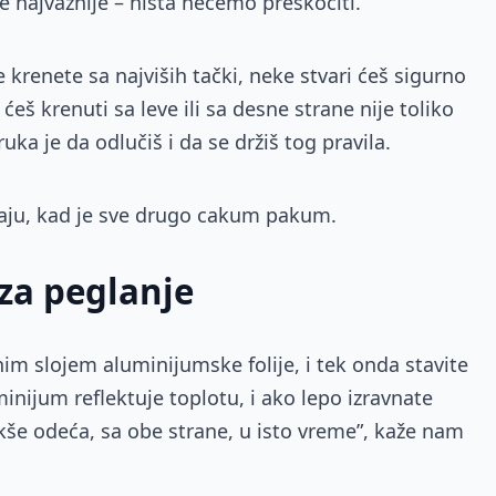
e najvažnije – ništa nećemo preskočiti.
 krenete sa najviših tački, neke stvari ćeš sigurno
ćeš krenuti sa leve ili sa desne strane nije toliko
uka je da odlučiš i da se držiš tog pravila.
aju, kad je sve drugo cakum pakum.
 za peglanje
im slojem aluminijumske folije, i tek onda stavite
inijum reflektuje toplotu, i ako lepo izravnate
akše odeća, sa obe strane, u isto vreme”, kaže nam