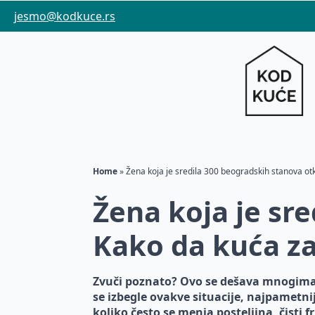
jesmo@kodkuce.rs
Home
»
Žena koja je sredila 300 beogradskih stanova otkr
Žena koja je sr
Kako da kuća zab
Zvuči poznato? Ovo se dešava mnogima k
se izbegle ovakve situacije, najpametnij
koliko često se menja posteljina, čisti fr