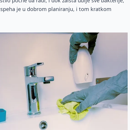
tvo počne da radi, i dok zaista ubije sve bakterije,
uspeha je u dobrom planiranju, i tom kratkom