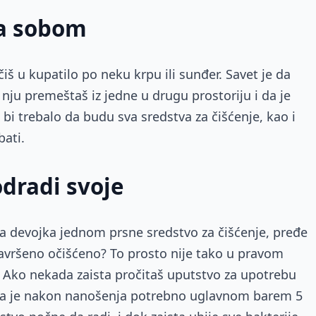
sa sobom
čiš u kupatilo po neku krpu ili sunđer. Savet je da
 nju premeštaš iz jedne u drugu prostoriju i da je
ji bi trebalo da budu sva sredstva za čišćenje, kao i
bati.
odradi svoje
a devojka jednom prsne sredstvo za čišćenje, pređe
savršeno očišćeno? To prosto nije tako u pravom
ja. Ako nekada zaista pročitaš uputstvo za upotrebu
 da je nakon nanošenja potrebno uglavnom barem 5