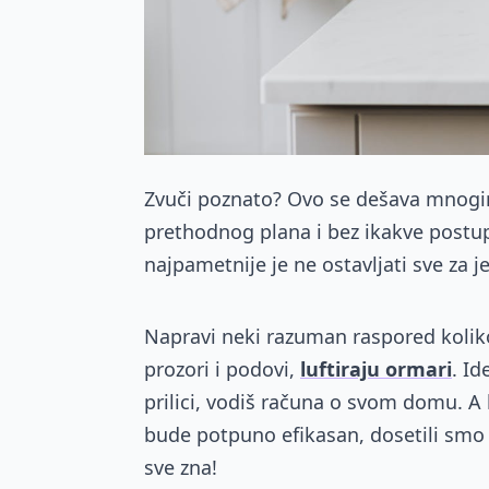
Z
vuči poznato? Ovo se dešava mnogim
prethodnog plana i bez ikakve postupn
najpametnije je ne ostavljati sve za j
Napravi neki razuman raspored koliko 
prozori i podovi,
luftiraju ormari
. Id
prilici, vodiš računa o svom domu. A
bude potpuno efikasan, dosetili smo
sve zna!