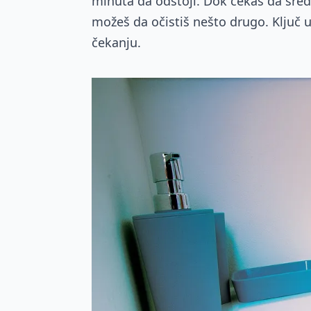
minuta da odstoji. Dok čekaš da sreds
možeš da očistiš nešto drugo. Ključ 
čekanju.