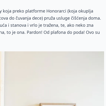
dy koja preko platforme Honorarci (koja okuplja
jtova do čuvanja dece) pruža usluge čišćenja doma.
ća i stanova i vrlo je tražena, te, ako neko zna
na, to je ona. Pardon! Od plafona do poda! Ovo su