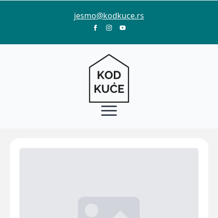
jesmo@kodkuce.rs