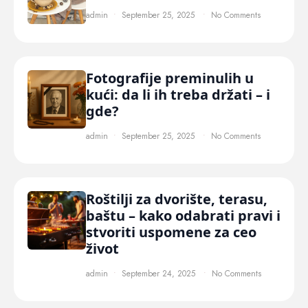
admin
September 25, 2025
No Comments
Fotografije preminulih u
kući: da li ih treba držati – i
gde?
admin
September 25, 2025
No Comments
Roštilji za dvorište, terasu,
baštu – kako odabrati pravi i
stvoriti uspomene za ceo
život
admin
September 24, 2025
No Comments