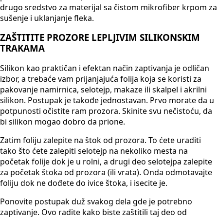
drugo sredstvo za materijal sa čistom mikrofiber krpom za
sušenje i uklanjanje fleka.
ZAŠTITITE PROZORE LEPLJIVIM SILIKONSKIM
TRAKAMA
Silikon kao praktičan i efektan način zaptivanja je odličan
izbor, a trebaće vam prijanjajuća folija koja se koristi za
pakovanje namirnica, selotejp, makaze ili skalpel i akrilni
silikon. Postupak je takođe jednostavan. Prvo morate da u
potpunosti očistite ram prozora. Skinite svu nečistoću, da
bi silikon mogao dobro da prione.
Zatim foliju zalepite na štok od prozora. To ćete uraditi
tako što ćete zalepiti selotejp na nekoliko mesta na
početak folije dok je u rolni, a drugi deo selotejpa zalepite
za početak štoka od prozora (ili vrata). Onda odmotavajte
foliju dok ne dođete do ivice štoka, i isecite je.
Ponovite postupak duž svakog dela gde je potrebno
zaptivanje. Ovo radite kako biste zaštitili taj deo od