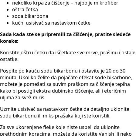
nekoliko krpa za čišćenje – najbolje mikrofiber
oštra četka
soda bikarbona
kućni usisivač sa nastavkom četke
Sada kada ste se pripremili za čišćenje, pratite sledeće
korake:
Koristite oštru četku da iščetkate sve mrve, prašinu i ostale
ostatke.
Pospite po kauču sodu bikarbonu i ostavite je 20 do 30
minuta. Ukoliko želite da pojačate efekat sode bikarbone,
možete je pomešati sa suvim praškom za čišćenje tepiha
kako bi postigli ekstra dubinsko čišćenje, ali i eteričnim
uljima za svež miris.
Uzmite usisivač sa nastavkom četke da detaljno uklonite
sodu bikarbonu ili miks prašaka koji ste koristili.
Za sve ukorenjene fleke koje niste uspeli da uklonite
prethodnim koracima, možete da koristite Vanish ili neko