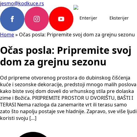
jesmo@kodkuce.rs
Enterijer
Eksterijer
Home
»
Očas posla: Pripremite svoj dom za grejnu sezonu
Očas posla: Pripremite svoj
dom za grejnu sezonu
Od pripreme otvorenog prostora do dubinskog čišćenja
kuće i sezonske dekoracije, predstoji mnogo malih poslova
kako biste svoj dom doveli do vrhunskog stila pre dolaska
zime i Božića. PRIPREMITE PROSTOR U DVORIŠTU, BAŠTI I
TERASI Nema razloga da zanemarite vrt ili terasu samo
zato što napolju postaje sve hladnije. Zapravo, sve više ljudi
koristi svoju […]