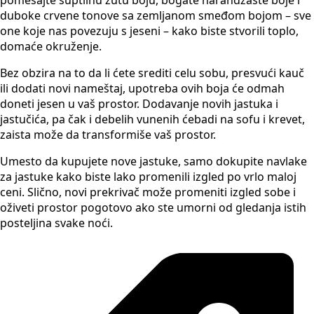
duboke crvene tonove sa zemljanom smeđom bojom – sve
one koje nas povezuju s jeseni – kako biste stvorili toplo,
domaće okruženje.
Bez obzira na to da li ćete srediti celu sobu, presvući kauč
ili dodati novi nameštaj, upotreba ovih boja će odmah
doneti jesen u vaš prostor. Dodavanje novih jastuka i
jastučića, pa čak i debelih vunenih ćebadi na sofu i krevet,
zaista može da transformiše vaš prostor.
Umesto da kupujete nove jastuke, samo dokupite navlake
za jastuke kako biste lako promenili izgled po vrlo maloj
ceni. Slično, novi prekrivač može promeniti izgled sobe i
oživeti prostor pogotovo ako ste umorni od gledanja istih
posteljina svake noći.