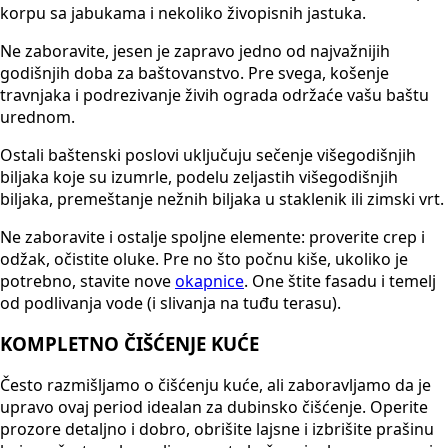
korpu sa jabukama i nekoliko živopisnih jastuka.
Ne zaboravite, jesen je zapravo jedno od najvažnijih
godišnjih doba za baštovanstvo. Pre svega, košenje
travnjaka i podrezivanje živih ograda održaće vašu baštu
urednom.
Ostali baštenski poslovi uključuju sečenje višegodišnjih
biljaka koje su izumrle, podelu zeljastih višegodišnjih
biljaka, premeštanje nežnih biljaka u staklenik ili zimski vrt.
Ne zaboravite i ostalje spoljne elemente: proverite crep i
odžak, očistite oluke. Pre no što počnu kiše, ukoliko je
potrebno, stavite nove
okapnice
. One štite fasadu i temelj
od podlivanja vode (i slivanja na tuđu terasu).
KOMPLETNO ČIŠĆENJE KUĆE
Često razmišljamo o čišćenju kuće, ali zaboravljamo da je
upravo ovaj period idealan za dubinsko čišćenje. Operite
prozore detaljno i dobro, obrišite lajsne i izbrišite prašinu