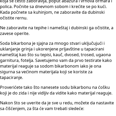
koja se često zaboravlja, poput abažura i vrhova ormara i
polica. Počnite sa dnevnom sobom i krećite se po kući.
Kada počnete sa kuhinjom, ne zaboravite da dubinski
očistite rernu.
Ne zaboravite na tepihe i nameštaj i dubinski ga očistite, a
zavese operite.
Soda bikarbona je sjajna za mnogo stvari uključujući i
uklanjanje grinja i ukorenjene prljavštine u tapacirani
nameštaj kao što su tepisi, kauč, dvosed, trosed, ugaona
garnitura, fotelja. Savetujemo vam da prvo testirate kako
materijal reaguje sa sodom bikarbonom iako je ona
sigurna sa većinom materijala koji se koriste za
tapaciranje.
Proverićete tako što nanesete sodu bikarbonu na ćošku
koji je do zida i nije vidljiv da vidite kako materijal reaguje.
Nakon što se uverite da je sve u redu, možete da nastavite
sa čišćenjem, za šta će vam trebati sledeće: