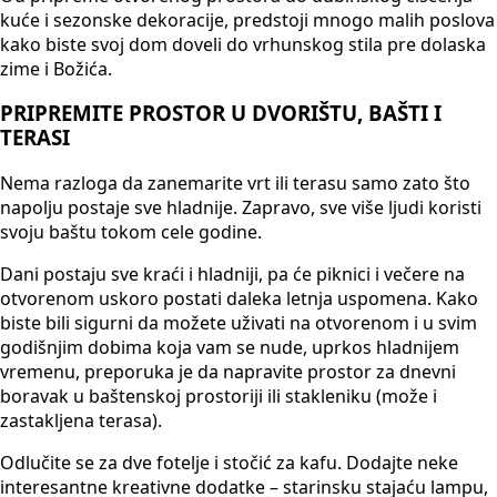
kuće i sezonske dekoracije, predstoji mnogo malih poslova
kako biste svoj dom doveli do vrhunskog stila pre dolaska
zime i Božića.
PRIPREMITE PROSTOR U DVORIŠTU, BAŠTI I
TERASI
Nema razloga da zanemarite vrt ili terasu samo zato što
napolju postaje sve hladnije. Zapravo, sve više ljudi koristi
svoju baštu tokom cele godine.
Dani postaju sve kraći i hladniji, pa će piknici i večere na
otvorenom uskoro postati daleka letnja uspomena. Kako
biste bili sigurni da možete uživati na otvorenom i u svim
godišnjim dobima koja vam se nude, uprkos hladnijem
vremenu, preporuka je da napravite prostor za dnevni
boravak u baštenskoj prostoriji ili stakleniku (može i
zastakljena terasa).
Odlučite se za dve fotelje i stočić za kafu. Dodajte neke
interesantne kreativne dodatke – starinsku stajaću lampu,