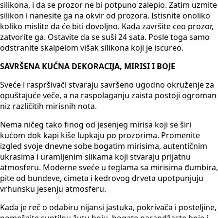
silikona, i da se prozor ne bi potpuno zalepio. Zatim uzmite
silikon i nanesite ga na okvir od prozora. Istisnite onoliko
koliko mislite da će biti dovoljno. Kada završite ceo prozor,
zatvorite ga. Ostavite da se suši 24 sata. Posle toga samo
odstranite skalpelom višak silikona koji je iscureo.
SAVRŠENA KUĆNA DEKORACIJA, MIRISI I BOJE
Sveće i raspršivači stvaraju savršeno ugodno okruženje za
opuštajuće veče, a na raspolaganju zaista postoji ogroman
niz različitih mirisnih nota.
Nema ničeg tako finog od jesenjeg mirisa koji se širi
kućom dok kapi kiše lupkaju po prozorima. Promenite
izgled svoje dnevne sobe bogatim mirisima, autentičnim
ukrasima i uramljenim slikama koji stvaraju prijatnu
atmosferu. Moderne sveće u teglama sa mirisima đumbira,
pite od bundeve, cimeta i kedrovog drveta upotpunjuju
vrhunsku jesenju atmosferu.
Kada je reč o odabiru nijansi jastuka, pokrivača i posteljine,
pomešajte suptilnu žutu boju, bogate narandžaste boje i