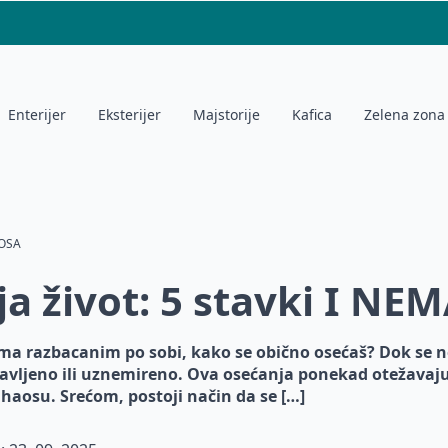
Enterijer
Eksterijer
Majstorije
Kafica
Zelena zona
AOSA
a život: 5 stavki I N
ima razbacanim po sobi, kako se obično osećaš? Dok se 
plavljeno ili uznemireno. Ova osećanja ponekad otežavaj
 haosu. Srećom, postoji način da se […]