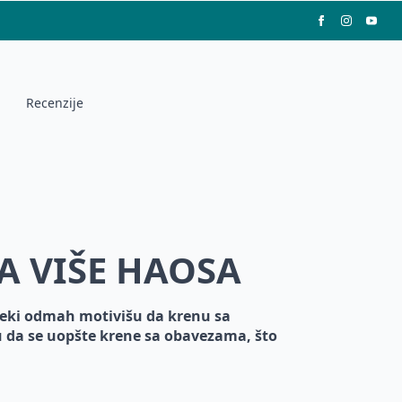
Recenzije
EMA VIŠE HAOSA
neki odmah motivišu da krenu sa
u da se uopšte krene sa obavezama, što