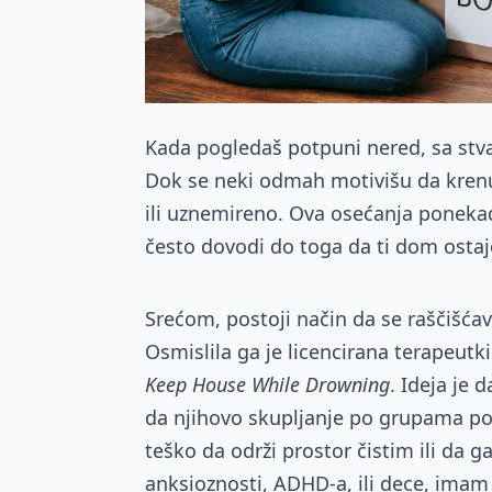
Kada pogledaš potpuni nered, sa stv
Dok se neki odmah motivišu da krenu 
ili uznemireno. Ova osećanja poneka
često dovodi do toga da ti dom ostaj
Srećom, postoji način da se raščišćav
Osmislila ga je licencirana terapeutk
Keep House While Drowning
. Ideja je 
da njihovo skupljanje po grupama po
teško da održi prostor čistim ili da 
anksioznosti, ADHD-a, ili dece, imam