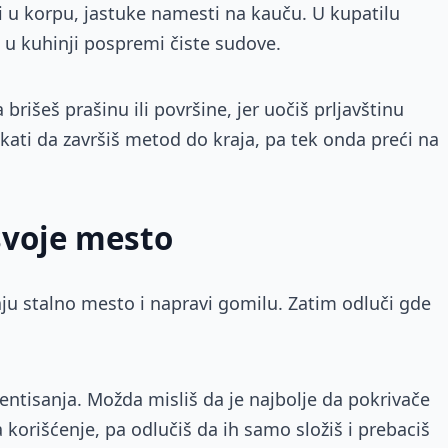
avi u korpu, jastuke namesti na kauču. U kupatilu
a u kuhinji pospremi čiste sudove.
rišeš prašinu ili površine, jer uočiš prljavštinu
ačekati da završiš metod do kraja, pa tek onda preći na
svoje mesto
ju stalno mesto i napravi gomilu. Zatim odluči gde
tisanja. Možda misliš da je najbolje da pokrivače
va korišćenje, pa odlučiš da ih samo složiš i prebaciš