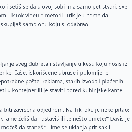
 i setiš se da u ovoj sobi ima samo pet stvari, sve
om TikTok videu o metodi. Trik je u tome da
skupljaš samo onu koju si odabrao.
ljanje sveg đubreta i stavljanje u kesu koju nosiš iz
enke, čaše, iskorišćene ubruse i polomljene
potrebne pošte, reklama, starih izvodа i plaćenih
 u kontejner ili je staviti pored kuhinjske kante.
a biti završena odjednom. Na TikToku je neko pitao:
k, a ne želiš da nastaviš ili te nešto omete?“ Davis je
 možeš da staneš.“ Time se uklanja pritisak i