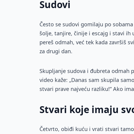
Sudovi
Često se sudovi gomilaju po sobama po
šolje, tanjire, činije i escajg i stavi 
pereš odmah, već tek kada završiš sv
za drugi dan.
Skupljanje sudova i đubreta odmah p
video kaže: „Danas sam skupila samo 
stvari prave najveću razliku!“ Ako im
Stvari koje imaju s
Četvrto, obiđi kuću i vrati stvari tam