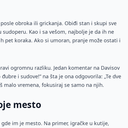
sle obroka ili grickanja. Obiđi stan i skupi sve
ih u sudoperu. Kao i sa vešom, najbolje je da ih ne
ih pet koraka. Ako si umoran, pranje može ostati i
ravi ogromnu razliku. Jedan komentar na Davisov
đubre i sudove!“ na šta je ona odgovorila: „Te dve
aš malo vremena, fokusiraj se samo na njih.
voje mesto
o gde im je mesto. Na primer, igračke u kutije,