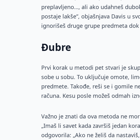
preplavljeno…, ali ako udahneš duboko
postaje lakše“, objašnjava Davis u sv
ignorišeš druge grupe predmeta dok 
Đubre
Prvi korak u metodi pet stvari je skup
sobe u sobu. To uključuje omote, lim
predmete. Takođe, reši se i gomile ne
računa. Kesu posle možeš odmah izneti
Važno je znati da ova metoda ne mor
„Imaš li savet kada završiš jedan kora
odgovorila: „Ako ne želiš da nastaviš,