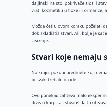
daljinski na sto, pokrivače složi i st
vrati kozmetiku u fioke ili ormariće, 
Možda ćeš u ovom koraku poželeti da b
dok skladištiš stvari. Ali, bolje je s
čišćenje.
Stvari koje nemaju 
Na kraju, pokupi predmete koji nema
bi svaki trebalo da ide.
Ovo ponekad zahteva malo eksperimen
držiš u korpi, ali shvatiš da to oteža