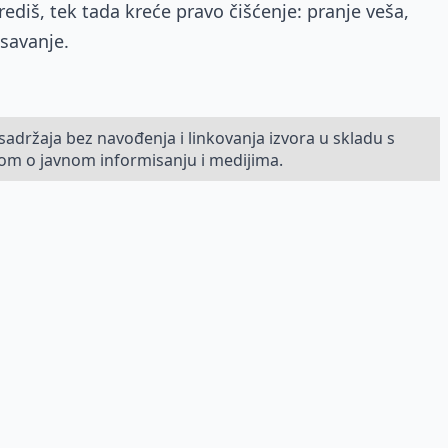
diš, tek tada kreće pravo čišćenje: pranje veša,
isavanje.
sadržaja bez navođenja i linkovanja izvora u skladu s
om o javnom informisanju i medijima.