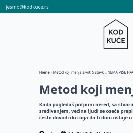
jesmo@kodkuce.rs
Home
»
Metod koji menja život: 5 stavki I NEMA VIŠE H
Metod koji menj
Kada pogledaš potpuni nered, sa stvar
sređivanjem, većina ljudi se oseća pre
često dovodi do toga da ti dom ostaje u