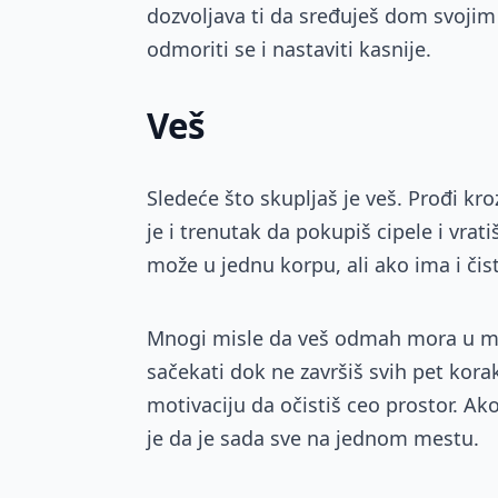
dozvoljava ti da sređuješ dom svoji
odmoriti se i nastaviti kasnije.
Veš
Sledeće što skupljaš je veš. Prođi kr
je i trenutak da pokupiš cipele i vra
može u jednu korpu, ali ako ima i čis
Mnogi misle da veš odmah mora u maši
sačekati dok ne završiš svih pet korak
motivaciju da očistiš ceo prostor. Ak
je da je sada sve na jednom mestu.