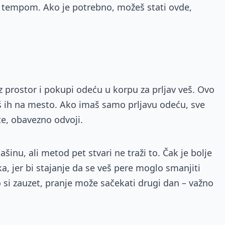
m tempom. Ako je potrebno, možeš stati ovde,
oz prostor i pokupi odeću u korpu za prljav veš. Ovo
tiš ih na mesto. Ako imaš samo prljavu odeću, sve
te, obavezno odvoji.
nu, ali metod pet stvari ne traži to. Čak je bolje
a, jer bi stajanje da se veš pere moglo smanjiti
o si zauzet, pranje može sačekati drugi dan – važno