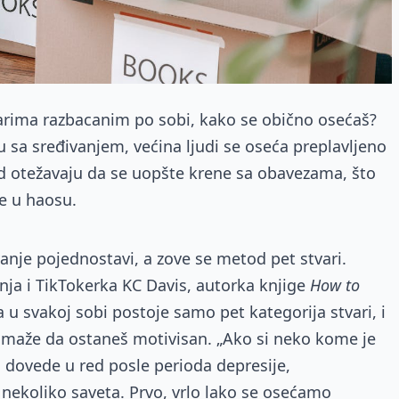
arima razbacanim po sobi, kako se obično osećaš?
sa sređivanjem, većina ljudi se oseća preplavljeno
d otežavaju da se uopšte krene sa obavezama, što
e u haosu.
anje pojednostavi, a zove se metod pet stvari.
inja i TikTokerka KC Davis, autorka knjige
How to
da u svakoj sobi postoje samo pet kategorija stvari, i
maže da ostaneš motivisan. „Ako si neko kome je
ga dovede u red posle perioda depresije,
 nekoliko saveta. Prvo, vrlo lako se osećamo