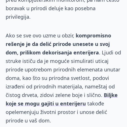
boravak u prirodi deluje kao posebna
privilegija.
Ako se sve ovo uzme u obzir,
kompromisno
rešenje je da delić prirode unesete u svoj
dom, prilikom dekorisanja enterijera
. Ljudi od
struke ističu da je moguće simulirati uticaj
prirode upotrebom prirodnih elemenata unutar
doma, kao što su prirodna svetlost, podovi
izrađeni od prirodnih materijala, nameštaj od
čistog drveta, zidovi zelene boje i slično.
Biljke
koje se mogu gajiti u enterijeru
takođe
opelemenjuju životni prostor i unose delić
prirode u vaš dom.