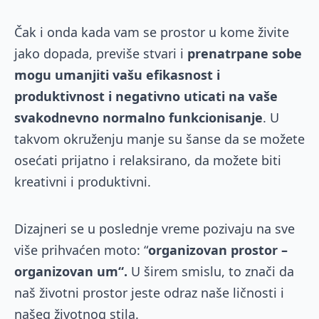
Čak i onda kada vam se prostor u kome živite
jako dopada, previše stvari i
prenatrpane sobe
mogu umanjiti vašu efikasnost i
produktivnost i negativno uticati na vaše
svakodnevno normalno funkcionisanje
. U
takvom okruženju manje su šanse da se možete
osećati prijatno i relaksirano, da možete biti
kreativni i produktivni.
Dizajneri se u poslednje vreme pozivaju na sve
više prihvaćen moto: “
organizovan prostor –
organizovan um“.
U širem smislu, to znači da
naš životni prostor jeste odraz naše ličnosti i
našeg životnog stila.