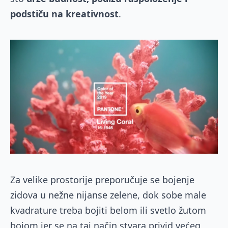
podstiču na kreativnost
.
Za velike prostorije preporučuje se bojenje
zidova u nežne nijanse zelene, dok sobe male
kvadrature treba bojiti belom ili svetlo žutom
bojom jer se na taj način stvara privid većeg