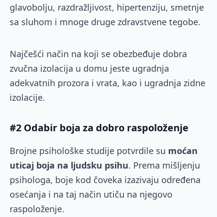
glavobolju, razdražljivost, hipertenziju, smetnje
sa sluhom i mnoge druge zdravstvene tegobe.
Najčešći način na koji se obezbeđuje dobra
zvučna izolacija u domu jeste ugradnja
adekvatnih prozora i vrata, kao i ugradnja zidne
izolacije.
#2 Odabir boja za dobro raspoloženje
Brojne psihološke studije potvrdile su
moćan
uticaj boja na ljudsku psihu
. Prema mišljenju
psihologa, boje kod čoveka izazivaju određena
osećanja i na taj način utiču na njegovo
raspoloženje.