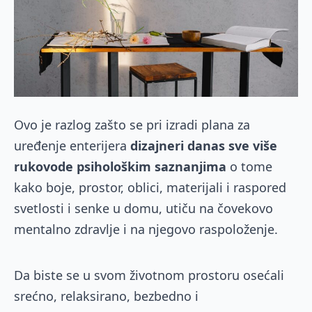
O
vo je razlog zašto se pri izradi plana za
uređenje enterijera
dizajneri danas sve više
rukovode psihološkim saznanjima
o tome
kako boje, prostor, oblici, materijali i raspored
svetlosti i senke u domu, utiču na čovekovo
mentalno zdravlje i na njegovo raspoloženje.
Da biste se u svom životnom prostoru osećali
srećno, relaksirano, bezbedno i