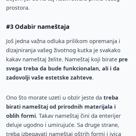
prostora.
#3 Odabir nameštaja
Još jedna važna odluka prilikom opremanja i
dizajniranja vašeg životnog kutka je svakako
kakav nameštaj želite. Nameštaj koji birate
pre
svega treba da bude funkcionalan, ali i da
zadovolji vaše estetske zahteve
.
Ono što morate uzeti u obzir jeste da
treba
birati nameštaj od prirodnih materijala i
oblih formi
. Takav nameštaj čini da enterijer
deluje ugodno i umirujuće. Sa druge strane,
treba izbegavati nameštaj oštrih formi i ivica