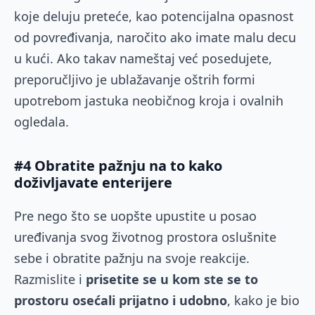
koje deluju preteće, kao potencijalna opasnost
od povređivanja, naročito ako imate malu decu
u kući. Ako takav nameštaj već posedujete,
preporučljivo je ublažavanje oštrih formi
upotrebom jastuka neobičnog kroja i ovalnih
ogledala.
#4 Obratite pažnju na to kako
doživljavate enterijere
Pre nego što se uopšte upustite u posao
uređivanja svog životnog prostora oslušnite
sebe i obratite pažnju na svoje reakcije.
Razmislite i
prisetite se u kom ste se to
prostoru osećali prijatno i udobno
, kako je bio