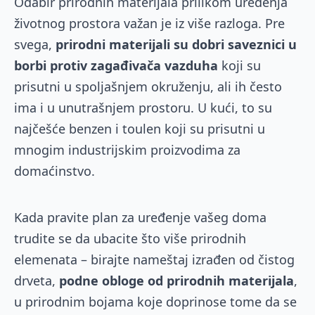
Odabir prirodnih materijala prilikom uređenja
životnog prostora važan je iz više razloga. Pre
svega,
prirodni materijali su dobri saveznici u
borbi protiv zagađivača vazduha
koji su
prisutni u spoljašnjem okruženju, ali ih često
ima i u unutrašnjem prostoru. U kući, to su
najčešće benzen i toulen koji su prisutni u
mnogim industrijskim proizvodima za
domaćinstvo.
Kada pravite plan za uređenje vašeg doma
trudite se da ubacite što više prirodnih
elemenata – birajte nameštaj izrađen od čistog
drveta,
podne obloge od prirodnih materijala
,
u prirodnim bojama koje doprinose tome da se