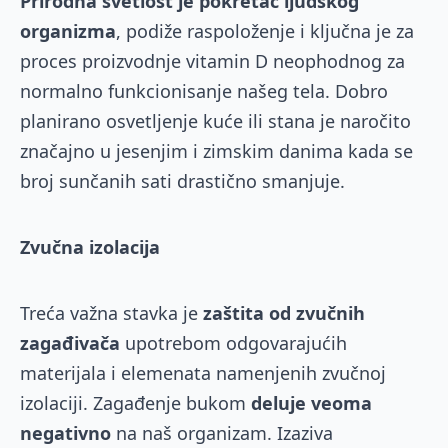
Prirodna svetlost je pokretač ljudskog
organizma
, podiže raspoloženje i ključna je za
proces proizvodnje vitamin D neophodnog za
normalno funkcionisanje našeg tela. Dobro
planirano osvetljenje kuće ili stana je naročito
značajno u jesenjim i zimskim danima kada se
broj sunčanih sati drastično smanjuje.
Zvučna izolacija
Treća važna stavka je
zaštita od zvučnih
zagađivača
upotrebom odgovarajućih
materijala i elemenata namenjenih zvučnoj
izolaciji. Zagađenje bukom
deluje veoma
negativno
na naš organizam. Izaziva