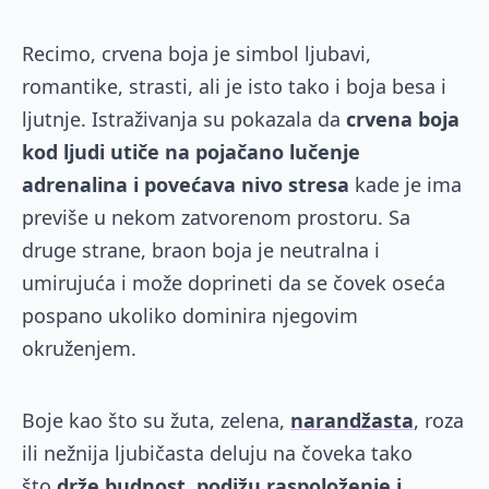
Recimo, crvena boja je simbol ljubavi,
romantike, strasti, ali je isto tako i boja besa i
ljutnje. Istraživanja su pokazala da
crvena boja
kod ljudi utiče na pojačano lučenje
adrenalina i povećava nivo stresa
kade je ima
previše u nekom zatvorenom prostoru. Sa
druge strane, braon boja je neutralna i
umirujuća i može doprineti da se čovek oseća
pospano ukoliko dominira njegovim
okruženjem.
Boje kao što su žuta, zelena,
narandžasta
, roza
ili nežnija ljubičasta deluju na čoveka tako
što
drže budnost, podižu raspoloženje i