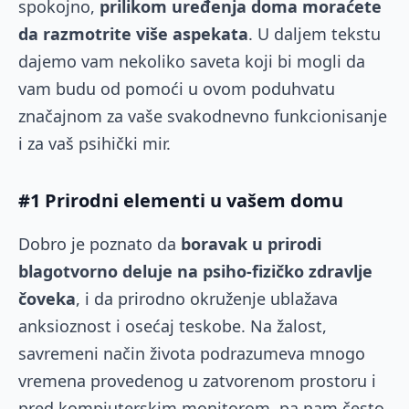
spokojno,
prilikom uređenja doma moraćete
da razmotrite više aspekata
. U daljem tekstu
dajemo vam nekoliko saveta koji bi mogli da
vam budu od pomoći u ovom poduhvatu
značajnom za vaše svakodnevno funkcionisanje
i za vaš psihički mir.
#1 Prirodni elementi u vašem domu
Dobro je poznato da
boravak u prirodi
blagotvorno deluje na psiho-fizičko zdravlje
čoveka
, i da prirodno okruženje ublažava
anksioznost i osećaj teskobe. Na žalost,
savremeni način života podrazumeva mnogo
vremena provedenog u zatvorenom prostoru i
pred kompjuterskim monitorom, pa nam često