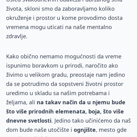
života, skloni smo da zaboravljamo koliko
okruženje i prostor u kome provodimo dosta
vremena mogu uticati na naše mentalno
zdravlje.
Kako obično nemamo mogućnosti da vreme
ispunimo boravkom u prirodi, naročito ako
živimo u velikom gradu, preostaje nam jedino
da se potrudimo da sopstveni životni prostor
uredimo u skladu sa našim potrebama i
željama, ali
na takav način da u njemu bude
što više prirodnih elemenata, boja, što više
dnevne svetlosti
. Jedino tako učinićemo da naš
dom bude naše utočište i
ognjište
, mesto gde