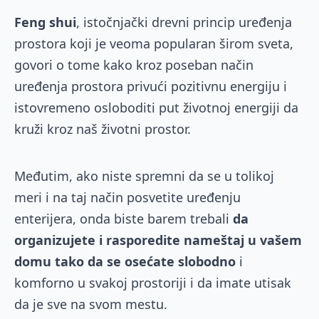
Feng shui
, istočnjački drevni princip uređenja
prostora koji je veoma popularan širom sveta,
govori o tome kako kroz poseban način
uređenja prostora privući pozitivnu energiju i
istovremeno osloboditi put životnoj energiji da
kruži kroz naš životni prostor.
Međutim, ako niste spremni da se u tolikoj
meri i na taj način posvetite uređenju
enterijera, onda biste barem trebali
da
organizujete i rasporedite nameštaj u vašem
domu tako da se osećate slobodno
i
komforno u svakoj prostoriji i da imate utisak
da je sve na svom mestu.