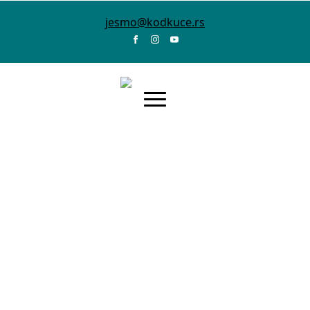
jesmo@kodkuce.rs