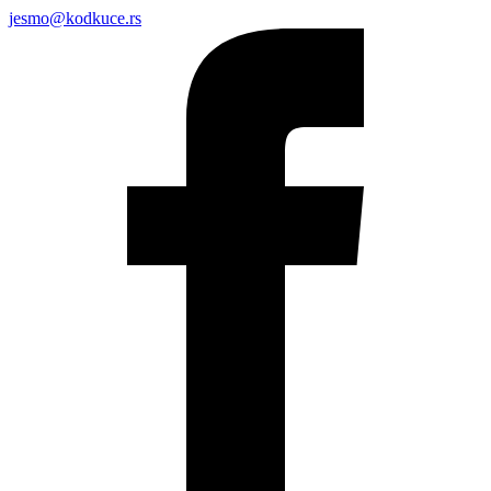
jesmo@kodkuce.rs